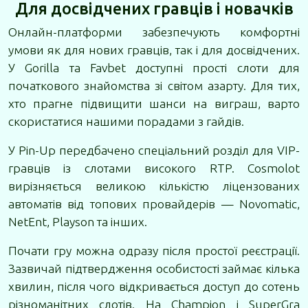
Для досвідчених гравців і новачків
Онлайн-платформи забезпечують комфортні
умови як для нових гравців, так і для досвідчених.
У Gorilla та Favbet доступні прості слоти для
початкового знайомства зі світом азарту. Для тих,
хто прагне підвищити шанси на виграш, варто
скористатися нашими порадами з гайдів.
У Pin-Up передбачено спеціальний розділ для VIP-
гравців із слотами високого RTP. Cosmolot
вирізняється великою кількістю ліцензованих
автоматів від топових провайдерів — Novomatic,
NetEnt, Playson та інших.
Почати гру можна одразу після простої реєстрації.
Зазвичай підтвердження особистості займає кілька
хвилин, після чого відкривається доступ до сотень
різноманітних слотів. На Champion і SuperGra