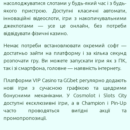
насолоджуватися слотами у будь-який час і з будь-
якого пристрою. Доступні класичні автомати,
інноваційні відеослоти, ігри з накопичувальними
джекпотами — усе це онлайн, без потреби
відвідувати фізичні казино.
Немає потреби встановлювати окремий софт —
достатньо зайти на платформу і за кілька секунд
розпочати гру. Ви можете запускати ігри як з ПК,
так і зі смартфона, головне — наявність інтернету.
Платформи VIP Casino та GGbet регулярно додають
нові ігри з сучасною графікою та щедрими
бонусними механіками. У Cosmolot і Slots City
доступні ексклюзивні ігри, а в Champion і Pin-Up
часто проводяться вигідні акції та
промопропозиції.