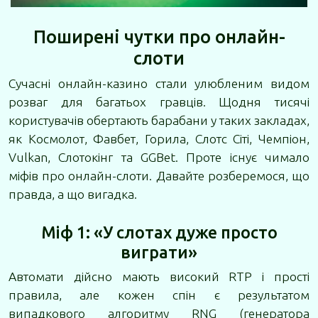
Поширені чутки про онлайн-
слоти
Сучасні онлайн-казино стали улюбленим видом
розваг для багатьох гравців. Щодня тисячі
користувачів обертають барабани у таких закладах,
як Космолот, Фавбет, Горила, Слотс Сіті, Чемпіон,
Vulkan, Слотокінг та GGBet. Проте існує чимало
міфів про онлайн-слоти. Давайте розберемося, що
правда, а що вигадка.
Міф 1: «У слотах дуже просто
виграти»
Автомати дійсно мають високий RTP і прості
правила, але кожен спін є результатом
випадкового алгоритму RNG (генератора