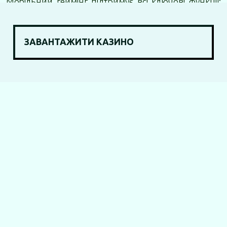
Мобільний геймінг підтримує всі ключові функції:
мегавейси, множники, бонуси, 3D-анімацію, VR-
технології. Ваш смартфон стає повноцінним казино
у кишені, доступним у будь-який момент.