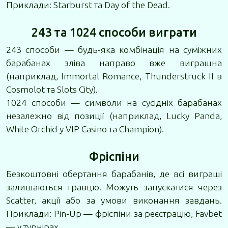
Приклади:
Starburst
та
Day of the Dead
.
243 та 1024 способи виграти
243 способи — будь-яка комбінація на суміжних
барабанах зліва направо вже виграшна
(наприклад,
Immortal Romance
,
Thunderstruck II
в
Cosmolot та Slots City).
1024 способи — символи на сусідніх барабанах
незалежно від позиції (наприклад,
Lucky Panda
,
White Orchid
у VIP Casino та Champion).
Фріспіни
Безкоштовні обертання барабанів, де всі виграші
залишаються гравцю. Можуть запускатися через
Scatter, акції або за умови виконання завдань.
Приклади: Pin-Up — фріспіни за реєстрацію, Favbet
— у турнірах.