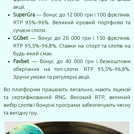
акції.
SuperGra
— бонус до 12 000 грн і 100 фріспінів.
RTP 95%–96%. Великий ігровий портфоліо та
сучасні слоти.
GGbet
— бонус до 20 000 грн і 150 фріспінів.
RTP 95,5%–96,8%. Ставки на спорт та слотів на
будь-який смак.
Favbet
— бонус до 40 000 грн і безкоштовні
обертання на топ-слоти. RTP 95,5%–96,8%.
Зручні умови та регулярні акції.
Всі платформи працюють легально, мають ліцензії
та сертифікований RNG. Високий RTP, великий
вибір слотів і бонусні програми забезпечують чесну
та вигідну гру.