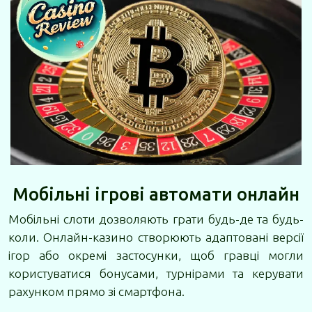
Мобільні ігрові автомати онлайн
Мобільні слоти дозволяють грати будь-де та будь-
коли. Онлайн-казино створюють адаптовані версії
ігор або окремі застосунки, щоб гравці могли
користуватися бонусами, турнірами та керувати
рахунком прямо зі смартфона.