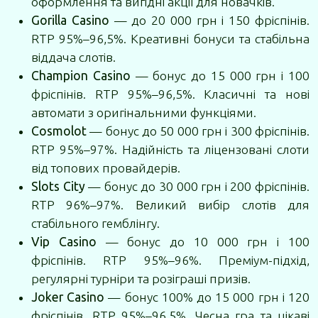
оформлення та вигідні акції для новачків.
Gorilla Casino
— до 20 000 грн і 150 фріспінів.
RTP 95%–96,5%. Креативні бонуси та стабільна
віддача слотів.
Champion Casino
— бонус до 15 000 грн і 100
фріспінів. RTP 95%–96,5%. Класичні та нові
автомати з оригінальними функціями.
Cosmolot
— бонус до 50 000 грн і 300 фріспінів.
RTP 95%–97%. Надійність та ліцензовані слоти
від топових провайдерів.
Slots City
— бонус до 30 000 грн і 200 фріспінів.
RTP 96%–97%. Великий вибір слотів для
стабільного гемблінгу.
Vip Casino
— бонус до 10 000 грн і 100
фріспінів. RTP 95%–96%. Преміум-підхід,
регулярні турніри та розіграші призів.
Joker Casino
— бонус 100% до 15 000 грн і 120
фріспінів. RTP 95%–96,5%. Чесна гра та цікаві