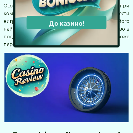
Особливо цінним є символ Тора, який при
комбінації з 5 однакових символів може принести
виграш у 500x від вашої ставки. Це робить його
До казино!
найбажанішим символом у базовій грі, особливо в
поєднанні з функцією Wild Storm, яка може
перетворити до 5 барабанів на Wild-символи.