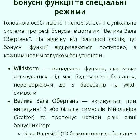
Бонусні функції та спеціальні
режими
Головною особливістю Thunderstruck II є унікальна
система прогресії бонусів, відома як "Велика Зала
Обертань". На відміну від більшості слотів, тут
бонусні функції відкриваються поступово, з
кожним новим запуском бонусної гри.
Wildstorm
— випадкова функція, яка може
активуватися під час будь-якого обертання,
перетворюючи до 5 барабанів на Wild-
символи
Велика Зала Обертань
— активується при
випаданні 3 або більше символів Мйольніра
(Scatter) та пропонує чотири різні рівні
бонусних ігор:
Зала Валькірії (10 безкоштовних обертань з