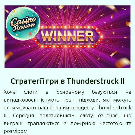
Стратегії гри в Thunderstruck II
Хоча слоти в основному базуються на
випадковості, існують певні підходи, які можуть
оптимізувати ваш ігровий процес у Thunderstruck
II. Середня волатильність слоту означає, що
виграші трапляються з помірною частотою та
розміром.