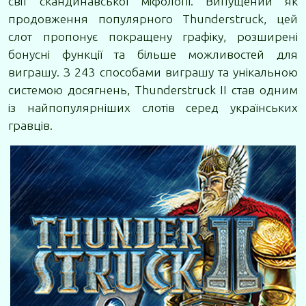
світ скандинавської міфології. Випущений як
продовження популярного Thunderstruck, цей
слот пропонує покращену графіку, розширені
бонусні функції та більше можливостей для
виграшу. З 243 способами виграшу та унікальною
системою досягнень, Thunderstruck II став одним
із найпопулярніших слотів серед українських
гравців.