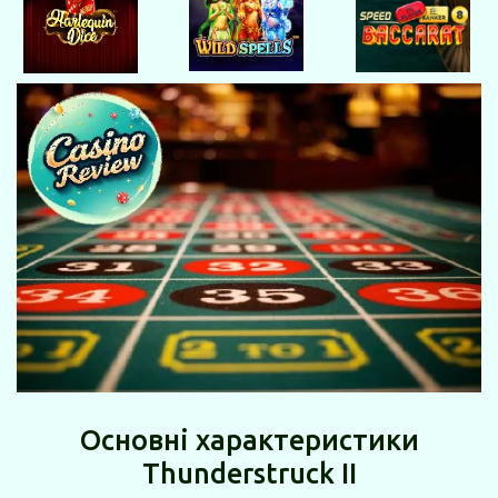
Основні характеристики
Thunderstruck II