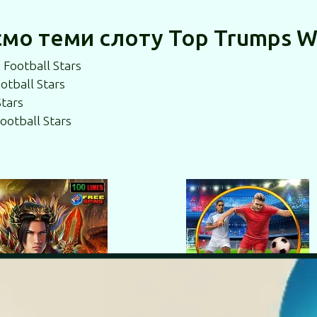
о теми слоту Top Trumps Wor
Football Stars
tball Stars
tars
otball Stars