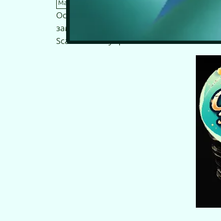
Максимальна ставка
75 монет
Особливу увагу привертають спеціальні 
замінює будь-який інший символ, окр
Scatter активує режим безкоштовних об