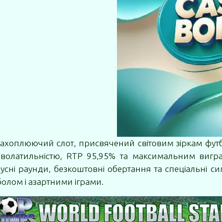
 захоплюючий слот, присвячений світовим зіркам фут
ю волатильністю, RTP 95,95% та максимальним вигр
усні раунди, безкоштовні обертання та спеціальні 
тболом і азартними іграми.