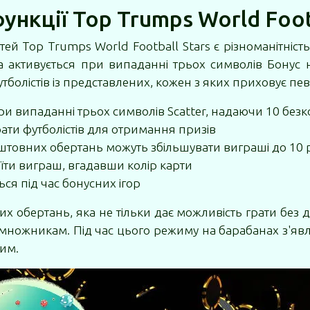
ункції Top Trumps World Foot
й Top Trumps World Football Stars є різноманітніс
яка активується при випаданні трьох символів Бонус 
утболістів із представлених, кожен з яких приховує 
ри випаданні трьох символів Scatter, надаючи 10 без
ти футболістів для отримання призів
штовних обертань можуть збільшувати виграші до 10 р
ти виграш, вгадавши колір карти
ся під час бонусних ігор
 обертань, яка не тільки дає можливість грати без 
множникам. Під час цього режиму на барабанах з'явл
им.