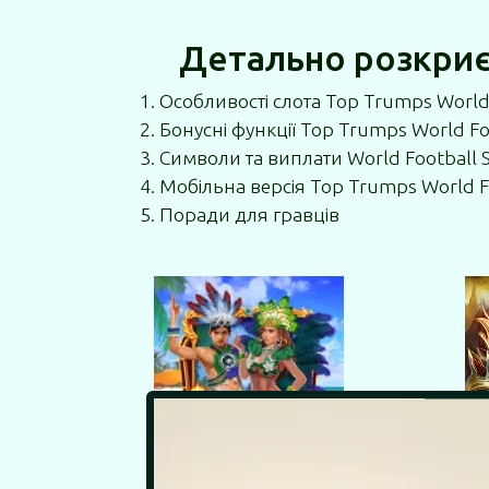
Детально розкриєм
Особливості слота Top Trumps World 
Бонусні функції Top Trumps World Foo
Символи та виплати World Football S
Мобільна версія Top Trumps World Fo
Поради для гравців