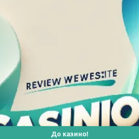
До казино!