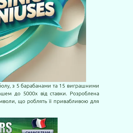
болу, з 5 барабанами та 15 виграшними
ашем до 5000x від ставки. Розроблена
символи, що роблять її привабливою для