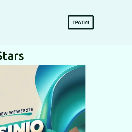
ГРАТИ!
Stars