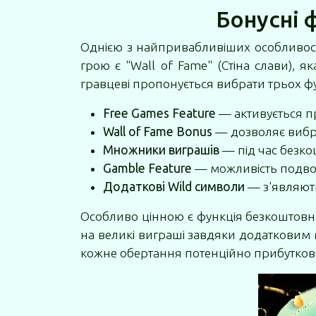
Бонусні ф
Однією з найпривабливіших особливосте
грою є "Wall of Fame" (Стіна слави), 
гравцеві пропонується вибрати трьох ф
Free Games Feature
— активується п
Wall of Fame Bonus
— дозволяє вибра
Множники виграшів
— під час безко
Gamble Feature
— можливість подвої
Додаткові Wild символи
— з'являють
Особливо цінною є функція безкоштовних
на великі виграші завдяки додатковим 
кожне обертання потенційно прибутков